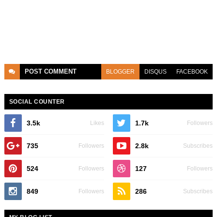
POST
COMMENT
BLOGGER
DISQUS
FACEBOOK
SOCIAL COUNTER
3.5k
1.7k
Likes
Followers
735
2.8k
Followers
Subscribes
524
127
Followers
Followers
849
286
Followers
Subscribes