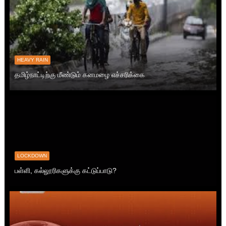
HEAVY RAIN
தமிழ்நாட்டிற்கு மீண்டும் கனமழை எச்சரிக்கை
LOCKDOWN
பள்ளி, கல்லூரிகளுக்கு கட்டுப்பாடு?