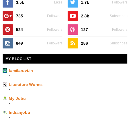
3.5k
1.7k
Likes
Followers
735
2.8k
Followers
Subscribes
524
127
Followers
Followers
849
286
Followers
Subscribes
MY BLOG LIST
tamilaruvi.in
-
Literature Worms
-
My Jobu
-
Indianjobu
-