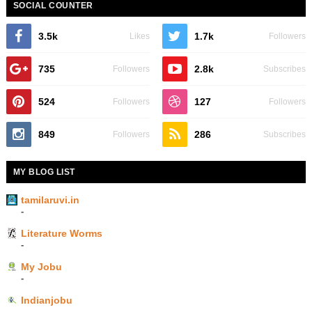
SOCIAL COUNTER
3.5k
1.7k
Likes
Followers
735
2.8k
Followers
Subscribes
524
127
Followers
Followers
849
286
Followers
Subscribes
MY BLOG LIST
tamilaruvi.in
-
Literature Worms
-
My Jobu
-
Indianjobu
-