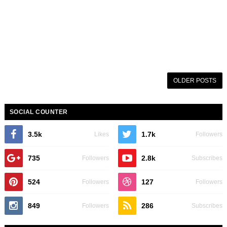
OLDER POSTS
SOCIAL COUNTER
3.5k
1.7k
Likes
Followers
735
2.8k
Followers
Subscribes
524
127
Followers
Followers
849
286
Followers
Subscribes