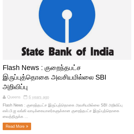
Flash News : குறைந்தபட்ச
இருப்புத்தொகை அவசியமில்லை SBI
அறிவிப்பு
Queens
6 years ago
Flash News : குறைந்தபட்ச இருப்புத்தொகை அவசியமில்லை SBI அறிவிப்பு
எஸ்.பி.ஐ வங்கி வாடிக்கையாளர்களுக்கான குறைந்தபட்ச இருப்புத்தொகை
வைத்திருக்க ...
Read More