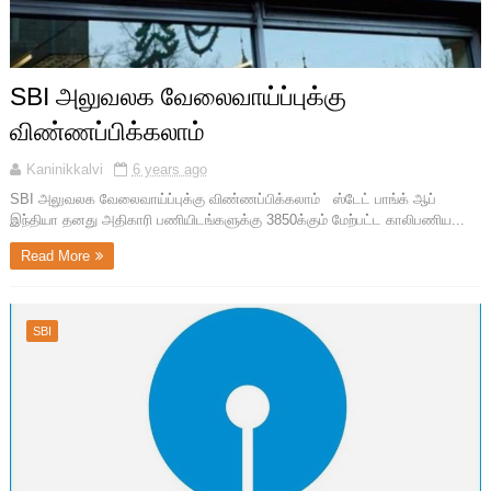
SBI அலுவலக வேலைவாய்ப்புக்கு
விண்ணப்பிக்கலாம்
Kaninikkalvi
6 years ago
SBI அலுவலக வேலைவாய்ப்புக்கு விண்ணப்பிக்கலாம் ஸ்டேட் பாங்க் ஆப்
இந்தியா தனது அதிகாரி பணியிடங்களுக்கு 3850க்கும் மேற்பட்ட காலிபணிய...
Read More
SBI