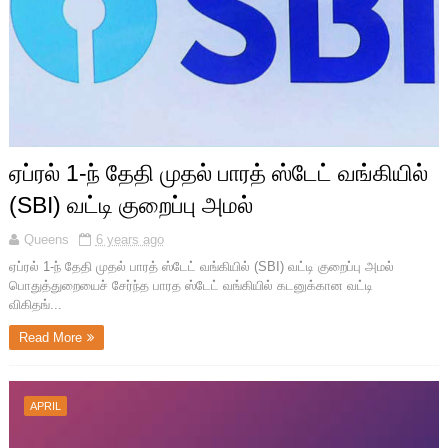
ஏப்ரல் 1-ந் தேதி முதல் பாரத் ஸ்டேட் வங்கியில்
(SBI) வட்டி குறைப்பு அமல்
Queens
6 years ago
ஏப்ரல் 1-ந் தேதி முதல் பாரத் ஸ்டேட் வங்கியில் (SBI) வட்டி குறைப்பு அமல்
பொதுத்துறையைச் சேர்ந்த பாரத ஸ்டேட் வங்கியில் கடனுக்கான வட்டி
விகிதங்...
Read More
APRIL