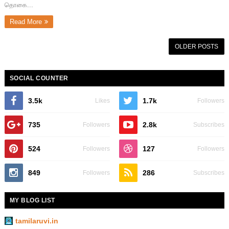
தொகை...
Read More
OLDER POSTS
SOCIAL COUNTER
3.5k
1.7k
Likes
Followers
735
2.8k
Followers
Subscribes
524
127
Followers
Followers
849
286
Followers
Subscribes
MY BLOG LIST
tamilaruvi.in