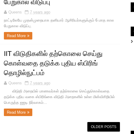
பேறுகால விடுப்பு
Queens
7 years ago
நாட்டிலேயே முதன்முறையாக தனியார் ஆசிரியர்களுக்கும் 6 மாத கால
பேறுகால விடுப்பு.
Read More
IIT விடுதிகளில் தற்கொலை செய்து
கொள்வதை தடுக்க புதிய ஸ்பிரிங்
தொழில்நுட்பம்
Queens
7 years ago
விடுதி அறையில் மாணவர்கள் தற்கொலை செய்துகொள்வதை
தடுக்க புதிய வகை ஸ்பிரிங்கை விடுதி அறைகளில் உள்ள மின்விசிறியில்
பொருத்த ஐஐடி நிர்வாகம்...
Read More
OLDER POSTS