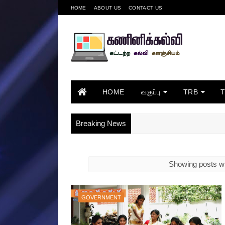
HOME
ABOUT US
CONTACT US
HOME
வகுப்பு
TRB
Breaking News
Showing posts wi
GOVERNMENT