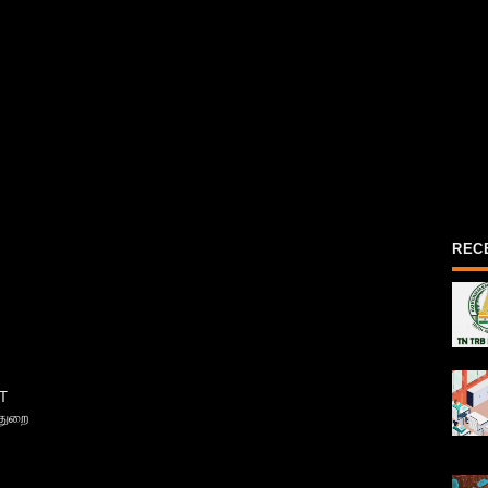
REC
T
்துறை