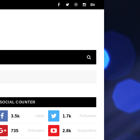
SOCIAL COUNTER
3.5k
1.7k
Likes
Followers
735
2.8k
Followers
Subscribes