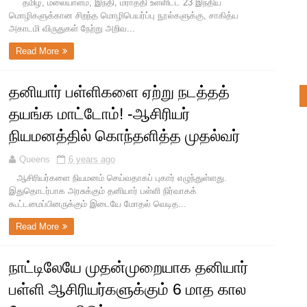
தமிழ், மலையாளம், இந்தி, மராத்தி உள்ளிட்ட 23 இந்திய
மொழிகளுக்கான சிறந்த மொழிபெயர்ப்பு நூல்களுக்கு, சாகித்ய
அகாடமி விருதுகள் நேற்று அறிவ...
Read More
தனியார் பள்ளிகளை ஏற்று நடத்தத்
தயங்க மாட்டோம்! -ஆசிரியர்
நியமனத்தில் கொந்தளித்த முதல்வர்
Queens
6 years ago
ஆசிரியர்களை நியமனம் செய்வதாகப் புகார் எழுந்துள்ளது.
இதுதொடர்பாக அரசுக்கும் தனியார் பள்ளி நிர்வாகக்
கூட்டமைப்பினருக்கும் இடையே மோதல் வெடித...
Read More
நாட்டிலேயே முதன்முறையாக தனியார்
பள்ளி ஆசிரியர்களுக்கும் 6 மாத கால