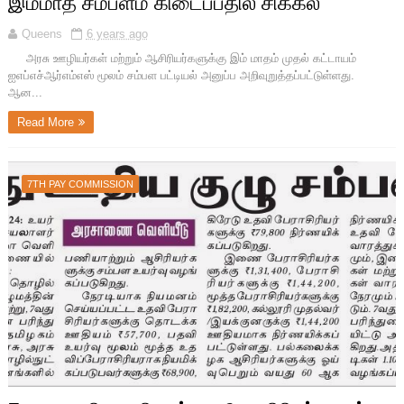
இம்மாத சம்பளம் கிடைப்பதில் சிக்கல்
Queens
6 years ago
அரசு ஊழியர்கள் மற்றும் ஆசிரியர்களுக்கு இம் மாதம் முதல் கட்டாயம்
ஐஎப்எச்ஆர்எம்எஸ் மூலம் சம்பள பட்டியல் அனுப்ப அறிவுறுத்தப்பட்டுள்ளது.
ஆன...
Read More
7TH PAY COMMISSION