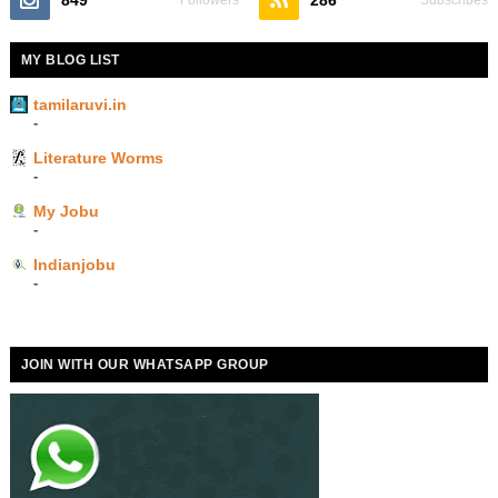
849
286
Followers
Subscribes
MY BLOG LIST
tamilaruvi.in
-
Literature Worms
-
My Jobu
-
Indianjobu
-
JOIN WITH OUR WHATSAPP GROUP