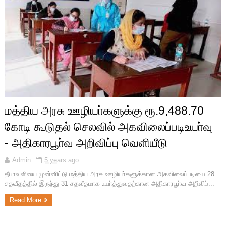
மத்திய அரசு ஊழியா்களுக்கு ரூ.9,488.70
கோடி கூடுதல் செலவில் அகவிலைப்படிஉயா்வு
- அதிகாரபூா்வ அறிவிப்பு வெளியீடு
Admin
5 years ago
தீபாவளியை முன்னிட்டு மத்திய அரசு ஊழியா்களுக்கான அகவிலைப்படியை 28
சதவீதத்தில் இருந்து 31 சதவீதமாக உயா்த்துவதற்கான அதிகாரபூா்வ அறிவிப்...
Read More