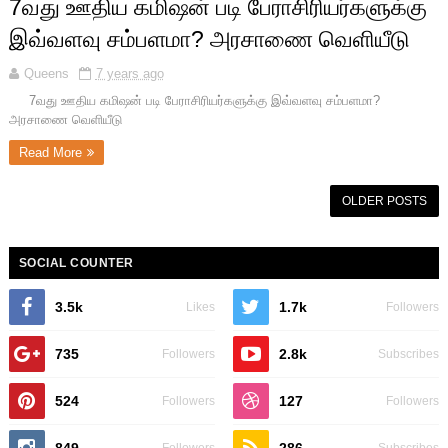
7வது ஊதிய கமிஷன் படி பேராசிரியர்களுக்கு
இவ்வளவு சம்பளமா? அரசாணை வெளியீடு
Queens
7 years ago
7வது ஊதிய கமிஷன் படி பேராசிரியர்களுக்கு இவ்வளவு சம்பளமா?
அரசாணை வெளியீடு
Read More
OLDER POSTS
SOCIAL COUNTER
3.5k
1.7k
Likes
Followers
735
2.8k
Followers
Subscribes
524
127
Followers
Followers