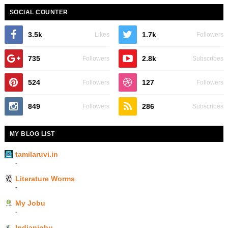
SOCIAL COUNTER
3.5k
1.7k
Likes
Followers
735
2.8k
Followers
Subscribes
524
127
Followers
Followers
849
286
Followers
Subscribes
MY BLOG LIST
tamilaruvi.in
-
Literature Worms
-
My Jobu
-
Indianjobu