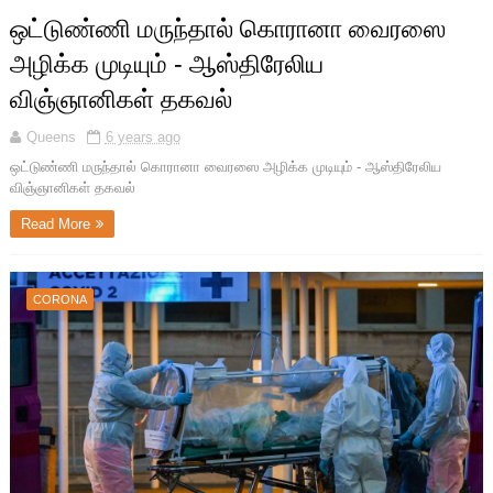
ஒட்டுண்ணி மருந்தால் கொரானா வைரஸை
அழிக்க முடியும் - ஆஸ்திரேலிய
விஞ்ஞானிகள் தகவல்
Queens
6 years ago
ஒட்டுண்ணி மருந்தால் கொரானா வைரஸை அழிக்க முடியும் - ஆஸ்திரேலிய
விஞ்ஞானிகள் தகவல்
Read More
CORONA