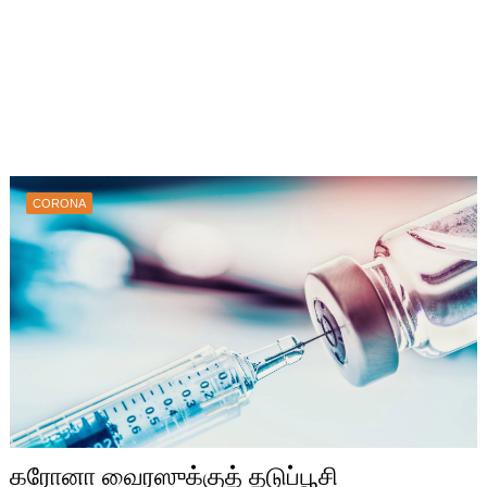
CORONA
கரோனா வைரஸுக்குத் தடுப்பூசி