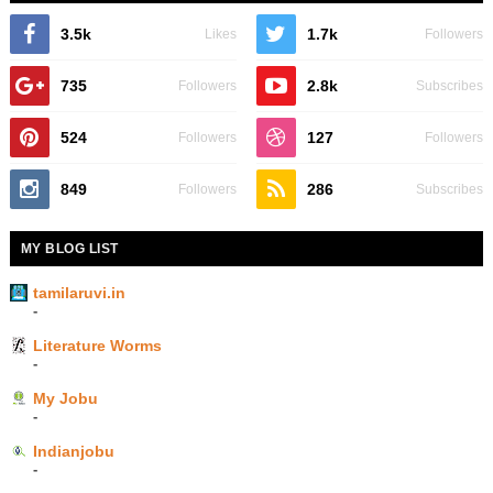
3.5k
1.7k
Likes
Followers
735
2.8k
Followers
Subscribes
524
127
Followers
Followers
849
286
Followers
Subscribes
MY BLOG LIST
tamilaruvi.in
-
Literature Worms
-
My Jobu
-
Indianjobu
-