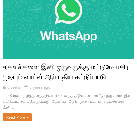
தகவல்களை இனி ஒருவருக்கு மட்டுமே பகிர
முடியும் வாட்ஸ் ஆப் புதிய கட்டுப்பாடு
Queens
6 years ago
கரோனா குறித்த வதந்திகள் பரவுவதைத் தடுக்க வாட்ஸ் ஆப் நிறுவனம் புதிய
கட்டுப்பாட்டை விதித்துள்ளது. அதன்படி, அதிக முறை பகிர்ந்த தகவல்களை
இனி...
Read More