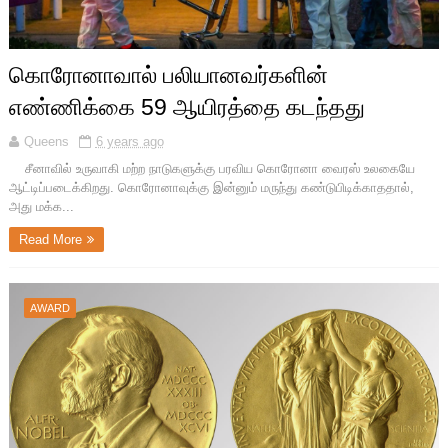
கொரோனாவால் பலியானவர்களின்
எண்ணிக்கை 59 ஆயிரத்தை கடந்தது
Queens
6 years ago
சீனாவில் உருவாகி மற்ற நாடுகளுக்கு பரவிய கொரோனா வைரஸ் உலகையே
ஆட்டிப்படைக்கிறது. கொரோனாவுக்கு இன்னும் மருந்து கண்டுபிடிக்காததால்,
அது மக்க...
Read More
AWARD