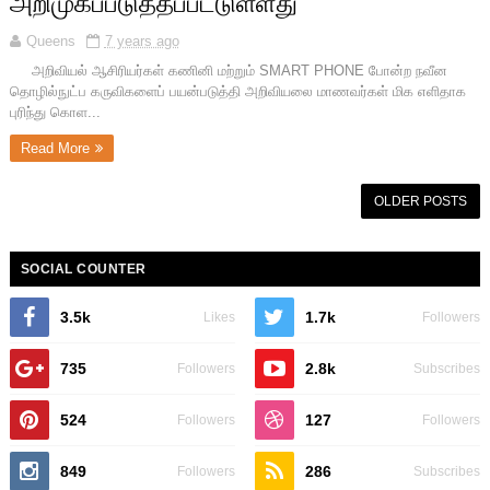
அறிமுகப்படுத்தப்பட்டுள்ளது
Queens
7 years ago
அறிவியல் ஆசிரியர்கள் கணினி மற்றும் SMART PHONE போன்ற நவீன
தொழில்நுட்ப கருவிகளைப் பயன்படுத்தி அறிவியலை மாணவர்கள் மிக எளிதாக
புரிந்து கொள...
Read More
OLDER POSTS
SOCIAL COUNTER
3.5k
1.7k
Likes
Followers
735
2.8k
Followers
Subscribes
524
127
Followers
Followers
849
286
Followers
Subscribes