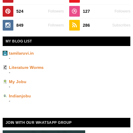
524
127
Followers
Followers
849
286
Followers
Subscribes
MY BLOG LIST
tamilaruvi.in
-
Literature Worms
-
My Jobu
-
Indianjobu
-
JOIN WITH OUR WHATSAPP GROUP