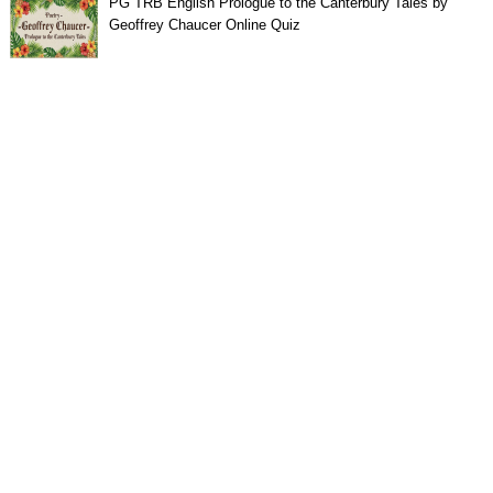
PG TRB English Prologue to the Canterbury Tales by
Geoffrey Chaucer Online Quiz