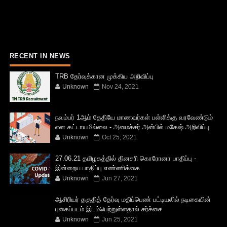
RECENT IN NEWS
TRB தேர்வுக்கான முக்கிய அறிவிப்பு
Unknown
Nov 24, 2021
நவம்பர் 1ஆம் தேதியே மாணவர்கள் பள்ளிக்கு வரவேண்டும்
என கட்டாயமில்லை - அமைச்சர் அன்பில் மகேஷ் அறிவிப்பு
Unknown
Oct 25, 2021
27.06.21 தமிழகத்தில் தினசரி கொரோனா பாதிப்பு -
இன்றைய பாதிப்பு எண்ணிக்கை
Unknown
Jun 27, 2021
ஆசிரியர் தகுதித் தேர்வு மதிப்பெண் பட்டியலில் நடிகையின்
புகைப்படம் இடம்பெற்றுள்ளதால் சர்ச்சை
Unknown
Jun 25, 2021