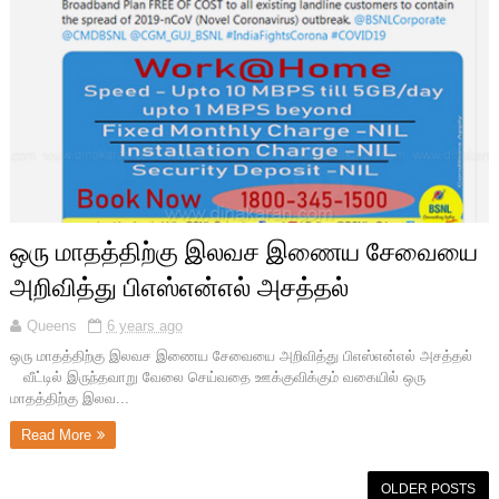
ஒரு மாதத்திற்கு இலவச இணைய சேவையை
அறிவித்து பிஎஸ்என்எல் அசத்தல்
Queens
6 years ago
ஒரு மாதத்திற்கு இலவச இணைய சேவையை அறிவித்து பிஎஸ்என்எல் அசத்தல்
வீட்டில் இருந்தவாறு வேலை செய்வதை ஊக்குவிக்கும் வகையில் ஒரு
மாதத்திற்கு இலவ...
Read More
OLDER POSTS