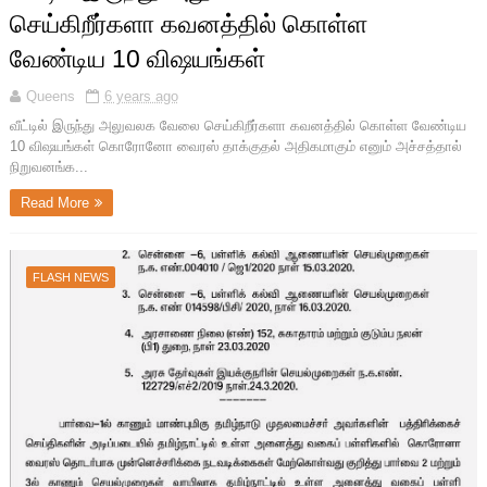
செய்கிறீர்களா கவனத்தில் கொள்ள
வேண்டிய 10 விஷயங்கள்
Queens
6 years ago
வீட்டில் இருந்து அலுவலக வேலை செய்கிறீர்களா கவனத்தில் கொள்ள வேண்டிய
10 விஷயங்கள் கொரோனோ வைரஸ் தாக்குதல் அதிகமாகும் எனும் அச்சத்தால்
நிறுவனங்க...
Read More
FLASH NEWS