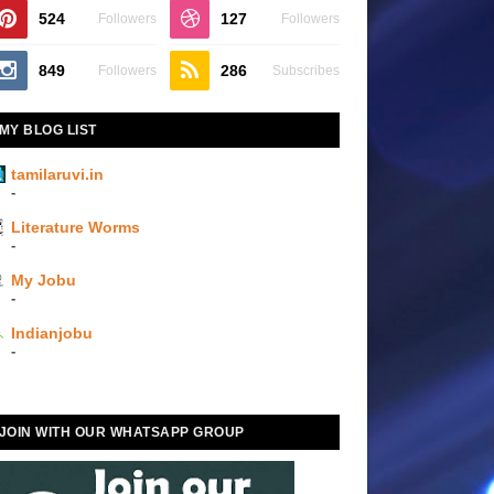
524
127
Followers
Followers
849
286
Followers
Subscribes
MY BLOG LIST
tamilaruvi.in
-
Literature Worms
-
My Jobu
-
Indianjobu
-
JOIN WITH OUR WHATSAPP GROUP