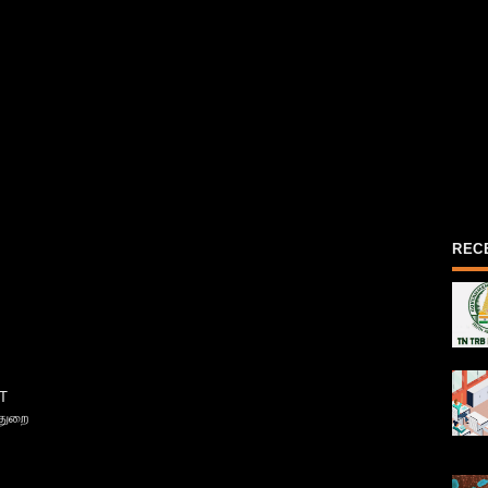
REC
T
்துறை