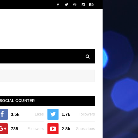
SOCIAL COUNTER
3.5k
1.7k
Likes
Followers
735
2.8k
Followers
Subscribes