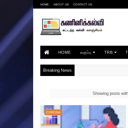
HOME
ABOUT US
CONTACT US
HOME
வகுப்பு
TRB
Breaking News
Showing posts with
CORONA