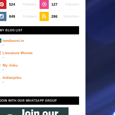
524
127
Followers
Followers
849
286
Followers
Subscribes
MY BLOG LIST
tamilaruvi.in
-
Literature Worms
-
My Jobu
-
Indianjobu
-
JOIN WITH OUR WHATSAPP GROUP