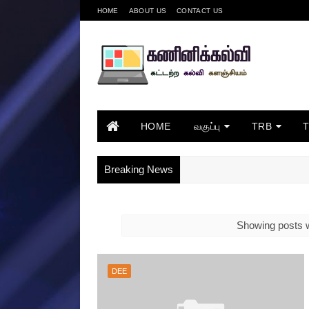
HOME
ABOUT US
CONTACT US
HOME
வகுப்பு
TRB
Breaking News
Showing posts w
DEE