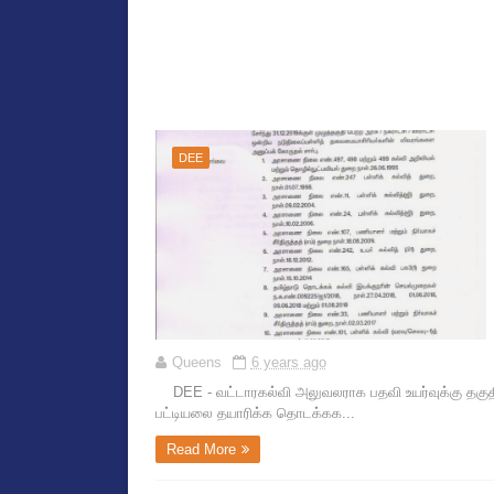
DEE
Queens
6 years ago
DEE - வட்டாரகல்வி அலுவலராக பதவி உயர்வுக்கு தகுதி 
பட்டியலை தயாரிக்க தொடக்கக...
Read More