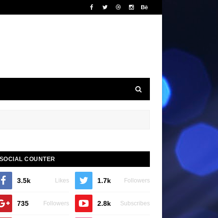
SOCIAL COUNTER
3.5k
1.7k
Likes
Followers
735
2.8k
Followers
Subscribes