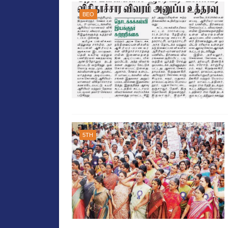
BEO
5TH