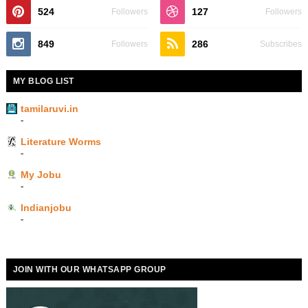
524
127
Followers
Followers
849
286
Followers
Subscribes
MY BLOG LIST
tamilaruvi.in
-
Literature Worms
-
My Jobu
-
Indianjobu
-
JOIN WITH OUR WHATSAPP GROUP