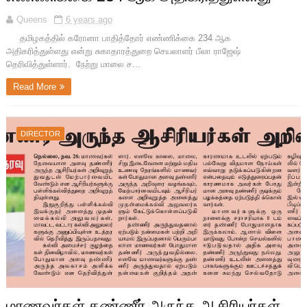
Queens
6 years ago
தமிழகத்தில் கரோனா பாதித்தோர் எண்ணிக்கை 234 ஆக
அதிகரித்துள்ளது என்று சுகாதாரத்துறை செயலாளர் பீலா ராஜேஷ்
தெரிவித்துள்ளார். நேற்று மாலை ச...
Read More
DIRECTOR
மாணவர்கள் தண்ணீர் அருந்த ஆசிரியர்கள்