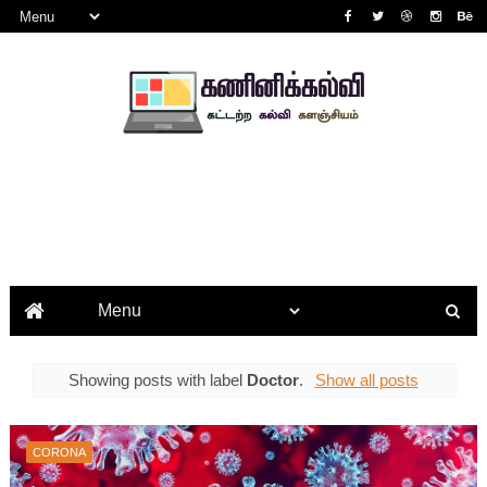
Showing posts with label
Doctor
.
Show all posts
CORONA