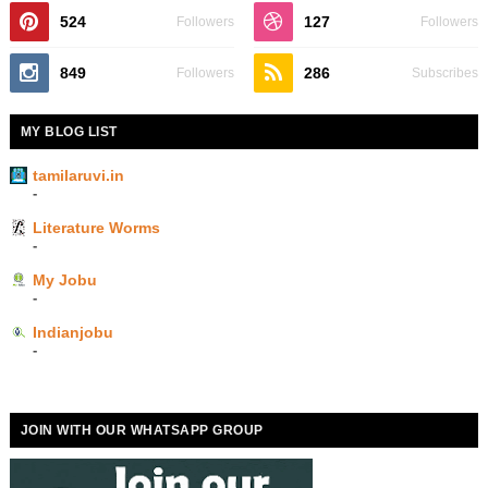
524
127
Followers
Followers
849
286
Followers
Subscribes
MY BLOG LIST
tamilaruvi.in
-
Literature Worms
-
My Jobu
-
Indianjobu
-
JOIN WITH OUR WHATSAPP GROUP