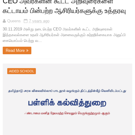
CEO அவர்களின் கூட்ட அறிவுரைகளை
கட்டாயம் பின்பற்ற ஆசிரியர்களுக்கு உத்தரவு
Queens
7 years ago
30.11.2019 அன்று நடைபெற்ற CEO அவர்களின் கூட்ட அறிவுரைகள்
இத்தகவல்களை உதவி ஆசிரியர்கள் அனைவருக்கும் சுற்றறிக்கையாக அனுப்பி
கையொப்பம் பெற்று வ...
Read More
AIDED SCHOOL