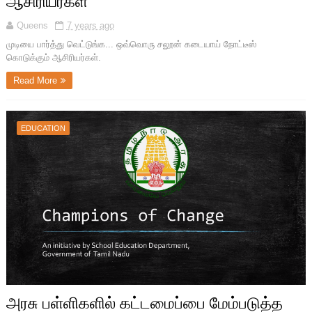
ஆசிரியர்கள்
Queens
7 years ago
முடியை பார்த்து வெட்டுங்க... ஒவ்வொரு சலூன் கடையாய் நோட்டீஸ்
கொடுக்கும் ஆசிரியர்கள்.
Read More
EDUCATION
அரசு பள்ளிகளில் கட்டமைப்பை மேம்படுத்த