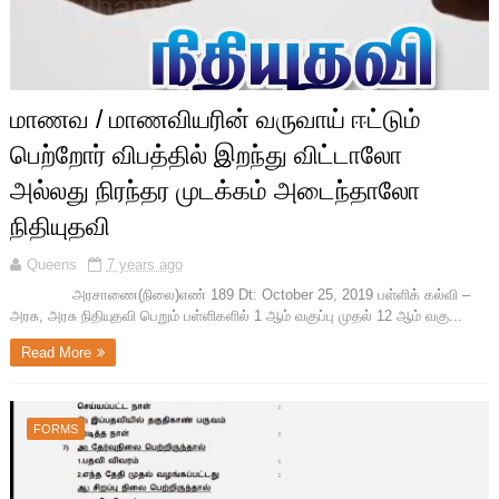
மாணவ / மாணவியரின் வருவாய் ஈட்டும்
பெற்றோர் விபத்தில் இறந்து விட்டாலோ
அல்லது நிரந்தர முடக்கம் அடைந்தாலோ
நிதியுதவி
Queens
7 years ago
அரசாணை(நிலை)எண் 189 Dt: October 25, 2019 பள்ளிக் கல்வி –
அரசு, அரசு நிதியுதவி பெறும் பள்ளிகளில் 1 ஆம் வகுப்பு முதல் 12 ஆம் வகு...
Read More
FORMS