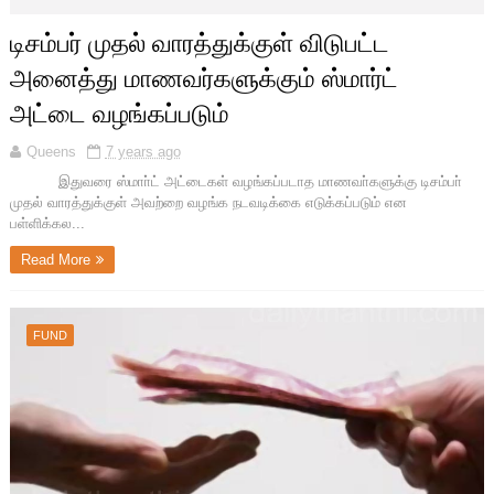
டிசம்பர் முதல் வாரத்துக்குள் விடுபட்ட
அனைத்து மாணவர்களுக்கும் ஸ்மார்ட்
அட்டை வழங்கப்படும்
Queens
7 years ago
இதுவரை ஸ்மாா்ட் அட்டைகள் வழங்கப்படாத மாணவா்களுக்கு டிசம்பா்
முதல் வாரத்துக்குள் அவற்றை வழங்க நடவடிக்கை எடுக்கப்படும் என
பள்ளிக்கல...
Read More
FUND