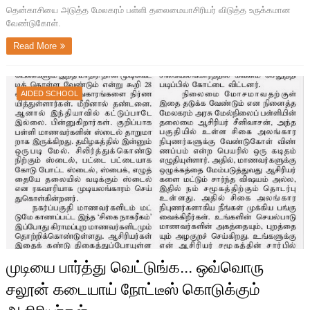
தென்காசியை அடுத்த மேலகரம் பள்ளி தலைமையாசிரியர் விடுத்த உருக்கமான
வேண்டுகோள்.
Read More
AIDED SCHOOL
முடியை பார்த்து வெட்டுங்க... ஒவ்வொரு
சலூன் கடையாய் நோட்டீஸ் கொடுக்கும்