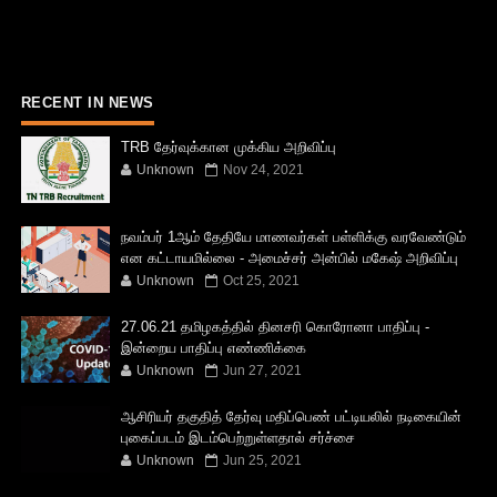
RECENT IN NEWS
TRB தேர்வுக்கான முக்கிய அறிவிப்பு
Unknown
Nov 24, 2021
நவம்பர் 1ஆம் தேதியே மாணவர்கள் பள்ளிக்கு வரவேண்டும்
என கட்டாயமில்லை - அமைச்சர் அன்பில் மகேஷ் அறிவிப்பு
Unknown
Oct 25, 2021
27.06.21 தமிழகத்தில் தினசரி கொரோனா பாதிப்பு -
இன்றைய பாதிப்பு எண்ணிக்கை
Unknown
Jun 27, 2021
ஆசிரியர் தகுதித் தேர்வு மதிப்பெண் பட்டியலில் நடிகையின்
புகைப்படம் இடம்பெற்றுள்ளதால் சர்ச்சை
Unknown
Jun 25, 2021