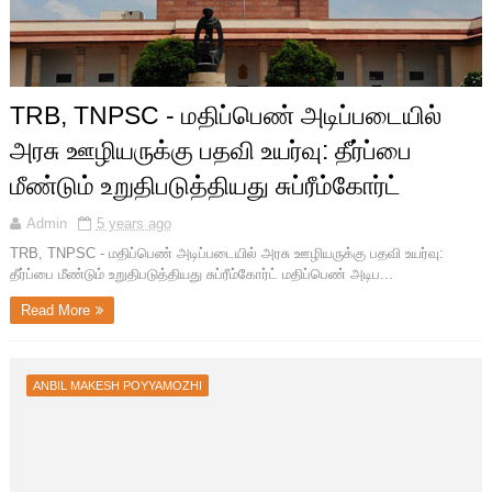
TRB, TNPSC - மதிப்பெண் அடிப்படையில்
அரசு ஊழியருக்கு பதவி உயர்வு: தீர்ப்பை
மீண்டும் உறுதிபடுத்தியது சுப்ரீம்கோர்ட்
Admin
5 years ago
TRB, TNPSC - மதிப்பெண் அடிப்படையில் அரசு ஊழியருக்கு பதவி உயர்வு:
தீர்ப்பை மீண்டும் உறுதிபடுத்தியது சுப்ரீம்கோர்ட் மதிப்பெண் அடிப...
Read More
ANBIL MAKESH POYYAMOZHI