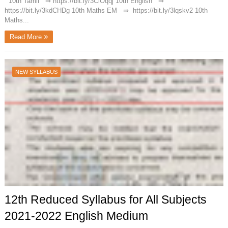
10th Tamil ⇒ https://bit.ly/3CiOqqj 10th English ⇒
https://bit.ly/3kdCHDg 10th Maths EM ⇒ https://bit.ly/3lqskv2 10th
Maths...
Read More
NEW SYLLABUS
12th Reduced Syllabus for All Subjects
2021-2022 English Medium