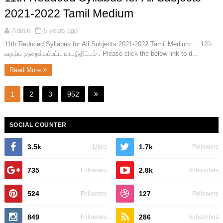
2021-2022 Tamil Medium
Admin
5 years ago
11th Reduced Syllabus for All Subjects 2021-2022 Tamil Medium . 12ம்
வகுப்பு குறைக்கப்பட்ட பாடத்திட்டம் . Please click the below link to d...
Read More
1
2
3
952
SOCIAL COUNTER
3.5k
1.7k
Likes
Followers
735
2.8k
Followers
Subscribes
524
127
Followers
Followers
849
286
Followers
Subscribes