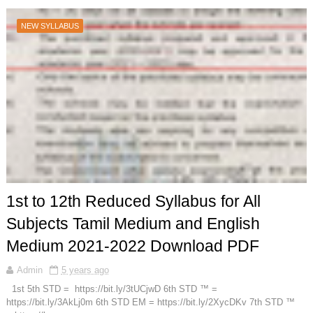
NEW SYLLABUS
1st to 12th Reduced Syllabus for All
Subjects Tamil Medium and English
Medium 2021-2022 Download PDF
Admin
5 years ago
1st 5th STD = https://bit.ly/3tUCjwD 6th STD ™ =
https://bit.ly/3AkLj0m 6th STD EM = https://bit.ly/2XycDKv 7th STD ™