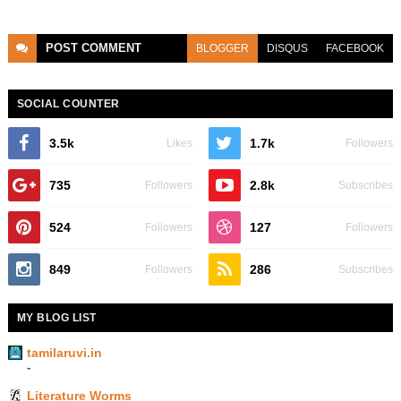
POST
COMMENT
BLOGGER
DISQUS
FACEBOOK
SOCIAL COUNTER
3.5k
1.7k
Likes
Followers
735
2.8k
Followers
Subscribes
524
127
Followers
Followers
849
286
Followers
Subscribes
MY BLOG LIST
tamilaruvi.in
-
Literature Worms