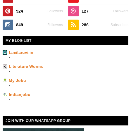
524
127
Followers
Followers
849
286
Followers
Subscribes
MY BLOG LIST
tamilaruvi.in
-
Literature Worms
-
My Jobu
-
Indianjobu
-
JOIN WITH OUR WHATSAPP GROUP