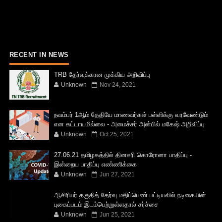
RECENT IN NEWS
TRB தேர்வுக்கான முக்கிய அறிவிப்பு
Unknown
Nov 24, 2021
நவம்பர் 1ஆம் தேதியே மாணவர்கள் பள்ளிக்கு வரவேண்டும்
என கட்டாயமில்லை - அமைச்சர் அன்பில் மகேஷ் அறிவிப்பு
Unknown
Oct 25, 2021
27.06.21 தமிழகத்தில் தினசரி கொரோனா பாதிப்பு -
இன்றைய பாதிப்பு எண்ணிக்கை
Unknown
Jun 27, 2021
ஆசிரியர் தகுதித் தேர்வு மதிப்பெண் பட்டியலில் நடிகையின்
புகைப்படம் இடம்பெற்றுள்ளதால் சர்ச்சை
Unknown
Jun 25, 2021