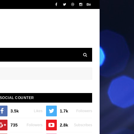
SOCIAL COUNTER
3.5k
1.7k
Likes
Followers
735
2.8k
Followers
Subscribes