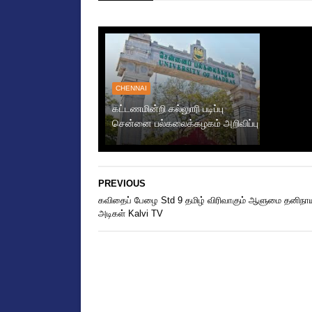
CHENNAI
கட்டணமின்றி கல்லுாரி படிப்பு
சென்னை பல்கலைக்கழகம் அறிவிப்பு
PREVIOUS
கவிதைப் பேழை Std 9 தமிழ் விரிவாகும் ஆளுமை தனிநா
அடிகள் Kalvi TV