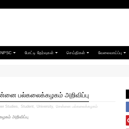
TNPSC
போட்டி தேர்வுகள்
செய்திகள்
வேலைவாய்ப்பு
சென்னை பல்கலைக்கழகம் அறிவிப்பு
her Studies
,
Student
,
University
,
சென்னை பல்கலைக்கழகம்
கழகம் அறிவிப்பு