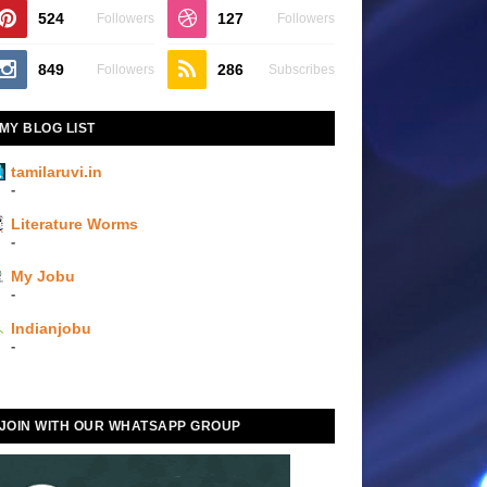
524
127
Followers
Followers
849
286
Followers
Subscribes
MY BLOG LIST
tamilaruvi.in
-
Literature Worms
-
My Jobu
-
Indianjobu
-
JOIN WITH OUR WHATSAPP GROUP