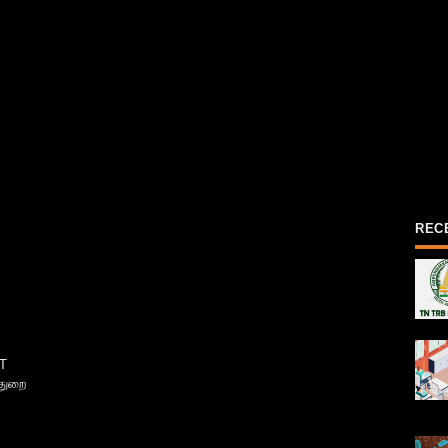
REC
T
்துறை