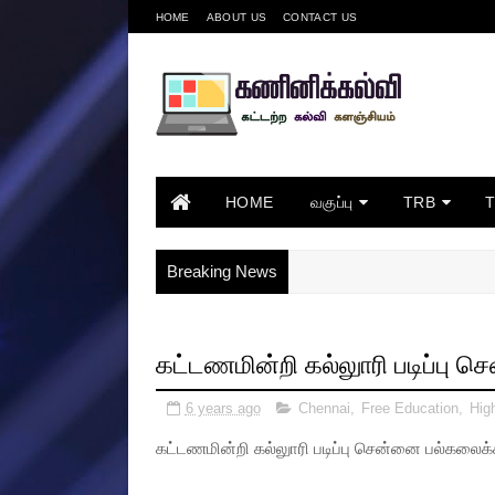
HOME
ABOUT US
CONTACT US
HOME
வகுப்பு
TRB
Breaking News
கட்டணமின்றி கல்லுாரி படிப்பு 
6 years ago
Chennai
,
Free Education
,
Hig
கட்டணமின்றி கல்லுாரி படிப்பு சென்னை பல்கலைக்