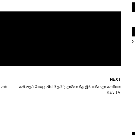
NEXT
யகம்
கவிதைப் பேழை Std 9 தமிழ் தாவோ தே ஜிங் யசோதர காவியம்
KalviTV