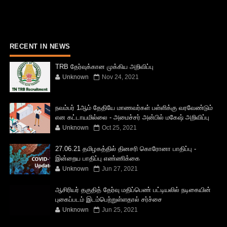
RECENT IN NEWS
TRB தேர்வுக்கான முக்கிய அறிவிப்பு
Unknown
Nov 24, 2021
நவம்பர் 1ஆம் தேதியே மாணவர்கள் பள்ளிக்கு வரவேண்டும்
என கட்டாயமில்லை - அமைச்சர் அன்பில் மகேஷ் அறிவிப்பு
Unknown
Oct 25, 2021
27.06.21 தமிழகத்தில் தினசரி கொரோனா பாதிப்பு -
இன்றைய பாதிப்பு எண்ணிக்கை
Unknown
Jun 27, 2021
ஆசிரியர் தகுதித் தேர்வு மதிப்பெண் பட்டியலில் நடிகையின்
புகைப்படம் இடம்பெற்றுள்ளதால் சர்ச்சை
Unknown
Jun 25, 2021