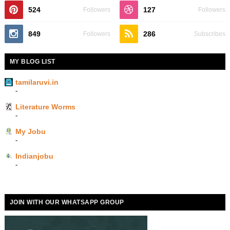
524
127
Followers
Followers
849
286
Followers
Subscribes
MY BLOG LIST
tamilaruvi.in
-
Literature Worms
-
My Jobu
-
Indianjobu
-
JOIN WITH OUR WHATSAPP GROUP