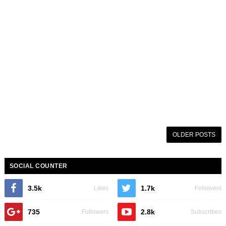
OLDER POSTS
SOCIAL COUNTER
3.5k
1.7k
Likes
Followers
735
2.8k
Followers
Subscribes