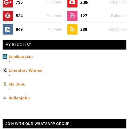
735
2.8k
Followers
Subscribes
524
127
Followers
Followers
849
286
Followers
Subscribes
MY BLOG LIST
tamilaruvi.in
-
Literature Worms
-
My Jobu
-
Indianjobu
-
JOIN WITH OUR WHATSAPP GROUP