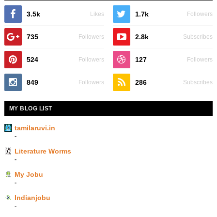
3.5k
1.7k
Likes
Followers
735
2.8k
Followers
Subscribes
524
127
Followers
Followers
849
286
Followers
Subscribes
MY BLOG LIST
tamilaruvi.in
-
Literature Worms
-
My Jobu
-
Indianjobu
-