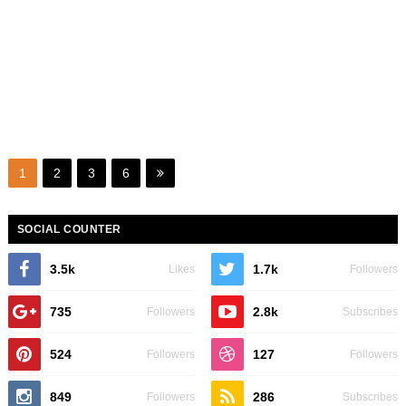
1
2
3
6
SOCIAL COUNTER
3.5k
1.7k
Likes
Followers
735
2.8k
Followers
Subscribes
524
127
Followers
Followers
849
286
Followers
Subscribes