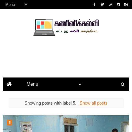
Showing posts with label
5
.
Show all posts
5