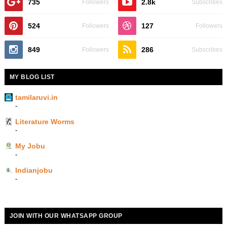
735
2.8k
Followers
Subscribes
524
127
Followers
Followers
849
286
Followers
Subscribes
MY BLOG LIST
tamilaruvi.in
-
Literature Worms
-
My Jobu
-
Indianjobu
-
JOIN WITH OUR WHATSAPP GROUP