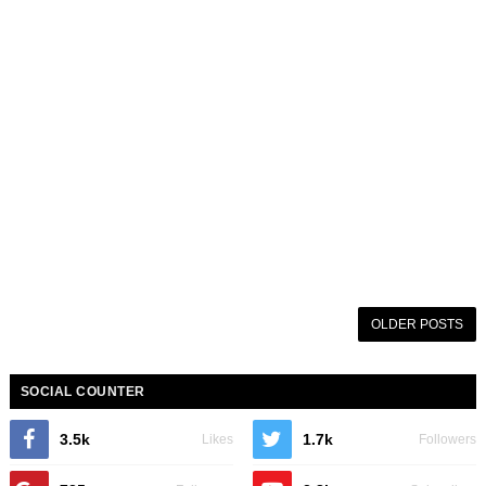
OLDER POSTS
SOCIAL COUNTER
3.5k
1.7k
Likes
Followers