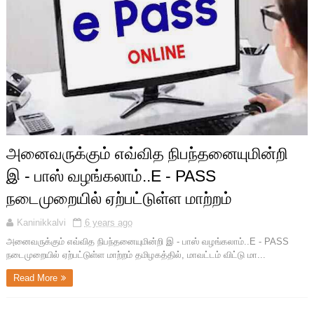
அனைவருக்கும் எவ்வித நிபந்தனையுமின்றி
இ - பாஸ் வழங்கலாம்..E - PASS
நடைமுறையில் ஏற்பட்டுள்ள மாற்றம்
Kaninikkalvi
6 years ago
அனைவருக்கும் எவ்வித நிபந்தனையுமின்றி இ - பாஸ் வழங்கலாம்..E - PASS
நடைமுறையில் ஏற்பட்டுள்ள மாற்றம் தமிழகத்தில், மாவட்டம் விட்டு மா...
Read More