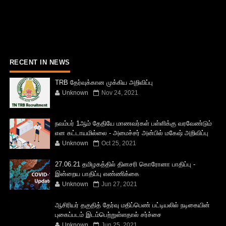
RECENT IN NEWS
TRB தேர்வுக்கான முக்கிய அறிவிப்பு
Unknown
Nov 24, 2021
நவம்பர் 1ஆம் தேதியே மாணவர்கள் பள்ளிக்கு வரவேண்டும்
என கட்டாயமில்லை - அமைச்சர் அன்பில் மகேஷ் அறிவிப்பு
Unknown
Oct 25, 2021
27.06.21 தமிழகத்தில் தினசரி கொரோனா பாதிப்பு -
இன்றைய பாதிப்பு எண்ணிக்கை
Unknown
Jun 27, 2021
ஆசிரியர் தகுதித் தேர்வு மதிப்பெண் பட்டியலில் நடிகையின்
புகைப்படம் இடம்பெற்றுள்ளதால் சர்ச்சை
Unknown
Jun 25, 2021