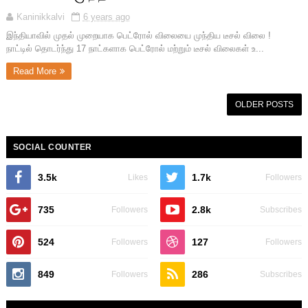
Kaninikkalvi
6 years ago
இந்தியாவில் முதல் முறையாக பெட்ரோல் விலையை முந்திய டீசல் விலை !
நாட்டில் தொடர்ந்து 17 நாட்களாக பெட்ரோல் மற்றும் டீசல் விலைகள் உ...
Read More
OLDER POSTS
SOCIAL COUNTER
3.5k
1.7k
Likes
Followers
735
2.8k
Followers
Subscribes
524
127
Followers
Followers
849
286
Followers
Subscribes