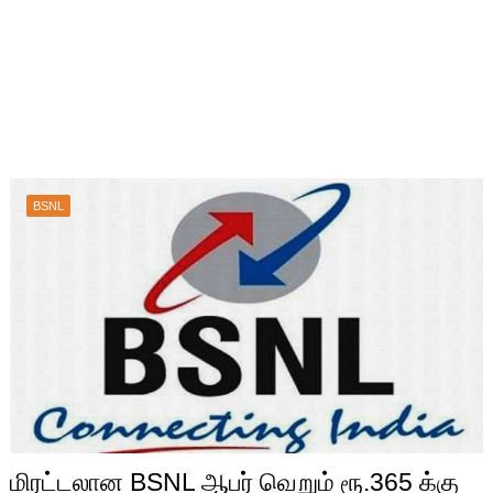
BSNL
மிரட்டலான BSNL ஆபர் வெறும் ரூ.365 க்கு