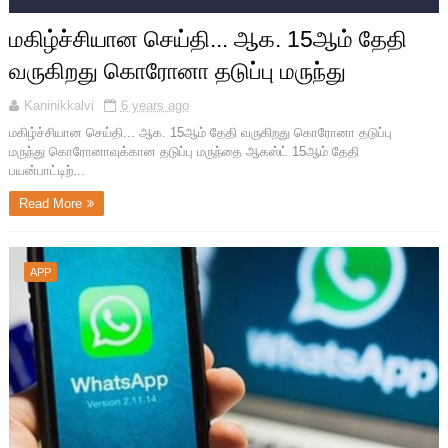
மகிழ்ச்சியான செய்தி... ஆக. 15ஆம் தேதி
வருகிறது கொரோனா தடுப்பு மருந்து
Kaninikkalvi
6 years ago
மகிழ்ச்சியான செய்தி... ஆக. 15ஆம் தேதி வருகிறது கொரோனா தடுப்பு
மருந்து கொரோனாவுக்கான தடுப்பு மருந்தை ஆகஸ்ட் 15ஆம் தேதி
பயன்பாட்டிற்...
Read More
APP