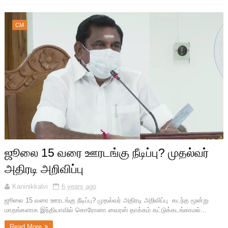
CM
ஜூலை 15 வரை ஊரடங்கு நீடிப்பு? முதல்வர்
அதிரடி அறிவிப்பு
Kaninikkalvi
6 years ago
ஜூலை 15 வரை ஊரடங்கு நீடிப்பு? முதல்வர் அதிரடி அறிவிப்பு கடந்த மூன்று
மாதங்களாக இந்தியாவில் கொரோனா வைரஸ் தாக்கம் கட்டுக்கடங்காமல்...
Read More