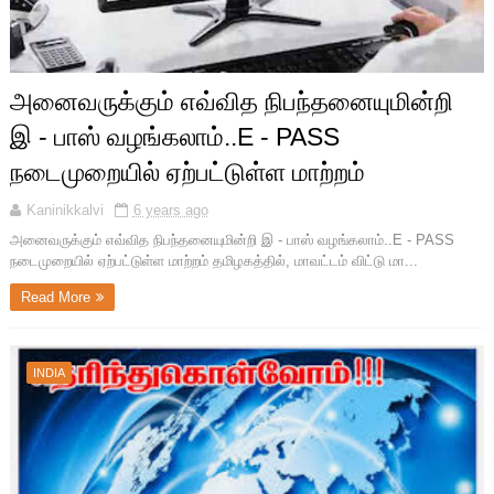
அனைவருக்கும் எவ்வித நிபந்தனையுமின்றி
இ - பாஸ் வழங்கலாம்..E - PASS
நடைமுறையில் ஏற்பட்டுள்ள மாற்றம்
Kaninikkalvi
6 years ago
அனைவருக்கும் எவ்வித நிபந்தனையுமின்றி இ - பாஸ் வழங்கலாம்..E - PASS
நடைமுறையில் ஏற்பட்டுள்ள மாற்றம் தமிழகத்தில், மாவட்டம் விட்டு மா...
Read More
INDIA