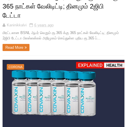
365 நாட்கள் வேலிடிட்டி; தினமும் 2ஜிபி
டேட்டா
Kaninikkalvi
6 years ago
மிரட்டலான BSNL ஆபர் வெறும் ரூ.365 க்கு 365 நாட்கள் வேலிடிட்டி; தினமும்
2ஜிபி டேட்டா பிஎஸ்என்எல் அறிமுகம் செய்துள்ள புதிய ரூ.365 ப்...
Read More
CORONA