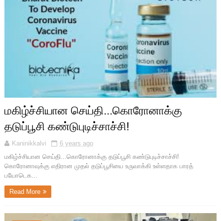
மகிழ்ச்சியான செய்தி...கொரோனாக்கு
தடுப்பூசி கண்டுபுடிச்சாச்சி!
Kaninikkalvi
6 years ago
மகிழ்ச்சியான செய்தி...கொரோனாக்கு தடுப்பூசி கண்டுபுடிச்சாச்சி!
கொரோனாவுக்கு எதிரான முதல் தடுப்பூசியை உருவாக்கி உள்ளதாக பாரத்
பயோடெக...
Read More