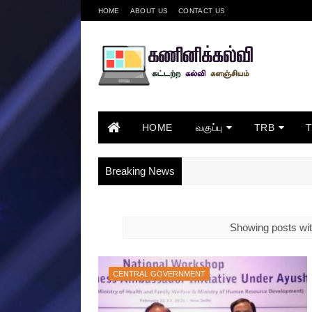
HOME
ABOUT US
CONTACT US
HOME
வகுப்பு
TRB
Breaking News
Showing posts wit
CENTRAL GOVERNMENT