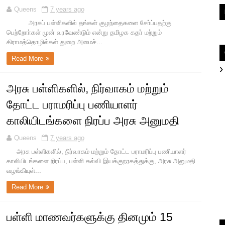
Queens
7 years ago
அரசுப் பள்ளிகளில் தங்கள் குழந்தைகளை சோ்ப்பதற்கு
பெற்றோா்கள் முன் வரவேண்டும் என்று தமிழக கதா் மற்றும்
கிராமத்தொழில்கள் துறை அமைச்...
Read More
அரசு பள்ளிகளில், நிர்வாகம் மற்றும்
தோட்ட பராமரிப்பு பணியாளர்
காலியிடங்களை நிரப்ப அரசு அனுமதி
Queens
7 years ago
அரசு பள்ளிகளில், நிர்வாகம் மற்றும் தோட்ட பராமரிப்பு பணியாளர்
காலியிடங்களை நிரப்ப, பள்ளி கல்வி இயக்குநரகத்துக்கு, அரசு அனுமதி
வழங்கியுள்...
Read More
பள்ளி மாணவர்களுக்கு தினமும் 15