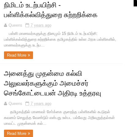
நிமிடம் உடற்பயிற்சி -
பள்ளிக்கல்வித்துறை சுற்றறிக்கை
Queens
7 years ago
பள்ளி மாணவர்களுக்கு தினமும் 15 நிமிடம் உடற்பயிற்சி:
பள்ளிக்கல்வித்துறை சுற்றறிக்கை தமிழகத்தில் உள்ள அரசு பள்ளிகளில்,
மாணவர்களுக்கு உடற்ப...
Read More
அனைத்து முதன்மை கல்வி
அலுவலர்களுக்கும் அமைச்சர்
செங்கோட்டையன் அதிரடி உத்தரவு
Queens
7 years ago
தமிழகத்தில் மாணவா் சோ்க்கை குறைந்த பள்ளிகளில் கூடுதல்
கவனம் செலுத்த வேண்டும் என்பது உள்பட பல்வேறு அறிவுறுத்தல்கள்
மாவட்ட முதன்மைக் கல்...
Read More