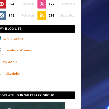
524
127
Followers
Followers
849
286
Followers
Subscribes
MY BLOG LIST
tamilaruvi.in
-
Literature Worms
-
My Jobu
-
Indianjobu
-
JOIN WITH OUR WHATSAPP GROUP