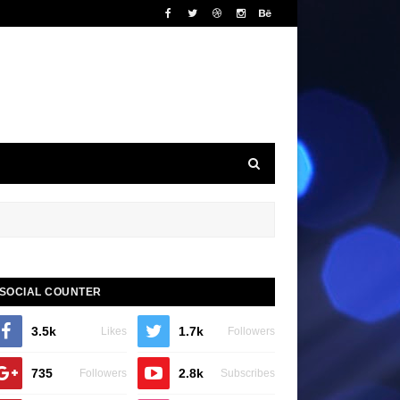
SOCIAL COUNTER
3.5k
1.7k
Likes
Followers
735
2.8k
Followers
Subscribes