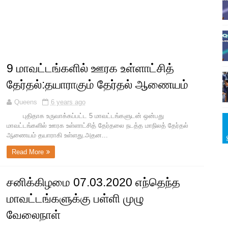
9 மாவட்டங்களில் ஊரக உள்ளாட்சித்
தேர்தல்:தயாராகும் தேர்தல் ஆணையம்
Queens
6 years ago
புதிதாக உருவாக்கப்பட்ட 5 மாவட்டங்களுடன் ஒன்பது
மாவட்டங்களில் ஊரக உள்ளாட்சித் தேர்தலை நடத்த மாநிலத் தேர்தல்
ஆணையம் தயாராகி உள்ளது.அதன...
Read More
சனிக்கிழமை 07.03.2020 எந்தெந்த
மாவட்டங்களுக்கு பள்ளி முழு
வேலைநாள்