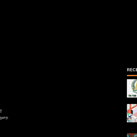
REC
T
்துறை