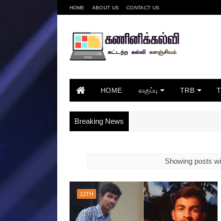
HOME
ABOUT US
CONTACT US
HOME
வகுப்பு
TRB
Breaking News
Showing posts wi
12TH