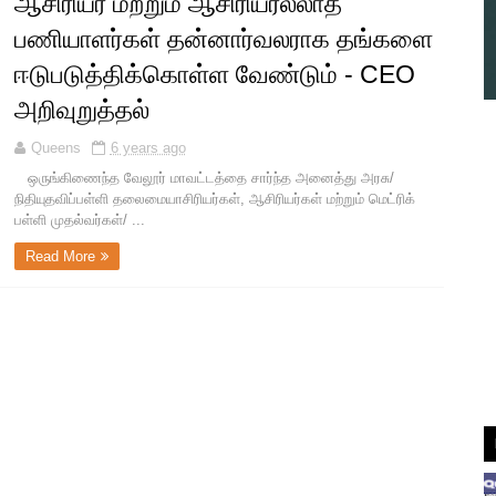
ஆசிரியர் மற்றும் ஆசிரியரல்லாத
பணியாளர்கள் தன்னார்வலராக தங்களை
ஈடுபடுத்திக்கொள்ள வேண்டும் - CEO
அறிவுறுத்தல்
Queens
6 years ago
ஒருங்கிணைந்த வேலூர் மாவட்டத்தை சார்ந்த அனைத்து அரசு/
நிதியுதவிப்பள்ளி தலைமையாசிரியர்கள், ஆசிரியர்கள் மற்றும் மெட்ரிக்
பள்ளி முதல்வர்கள்/ ...
Read More