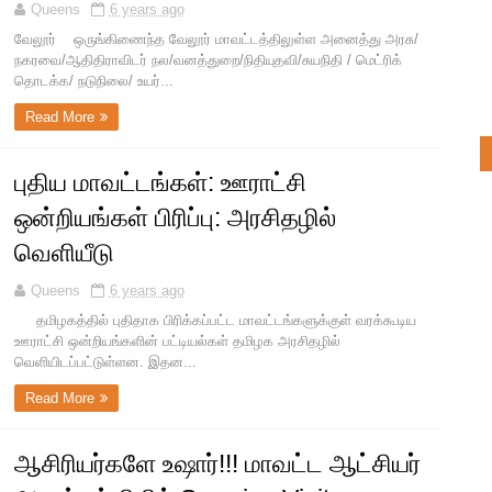
Queens
6 years ago
வேலூர் ஒருங்கிணைந்த வேலூர் மாவட்டத்திலுள்ள அனைத்து அரசு/
நகரவை/ஆதிதிராவிடர் நல/வனத்துறை/நிதியுதவி/சுயநிதி / மெட்ரிக்
தொடக்க/ நடுநிலை/ உயர்...
Read More
புதிய மாவட்டங்கள்: ஊராட்சி
ஒன்றியங்கள் பிரிப்பு: அரசிதழில்
வெளியீடு
Queens
6 years ago
தமிழகத்தில் புதிதாக பிரிக்கப்பட்ட மாவட்டங்களுக்குள் வரக்கூடிய
ஊராட்சி ஒன்றியங்களின் பட்டியல்கள் தமிழக அரசிதழில்
வெளியிடப்பட்டுள்ளன. இதன...
Read More
ஆசிரியர்களே உஷார்!!! மாவட்ட ஆட்சியர்