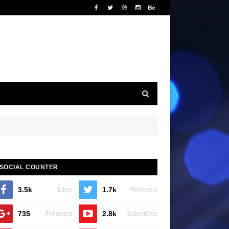
SOCIAL COUNTER
3.5k
1.7k
Likes
Followers
735
2.8k
Followers
Subscribes