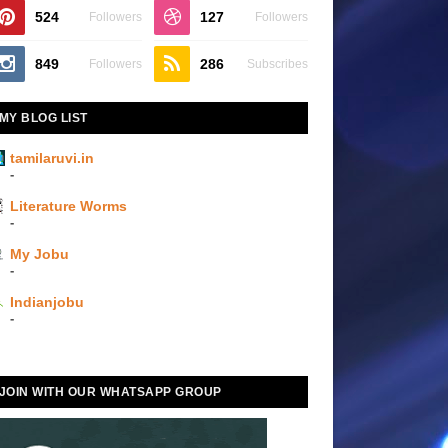
524
127
Followers
Followers
849
286
Followers
Subscribes
MY BLOG LIST
tamilaruvi.in
-
Literature Worms
-
My Jobu
-
Indianjobu
-
JOIN WITH OUR WHATSAPP GROUP