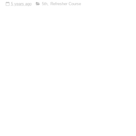
5 years ago
5th
,
Refresher Course