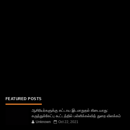
FEATURED POSTS
ஆசிரியர்களுக்கு கட்டாய இடமாறுதல் கிடையாது:
கருத்துக்கேட்பு கூட்டத்தில் பள்ளிக்கல்வித் துறை விளக்கம்
Unknown
Oct 22, 2021