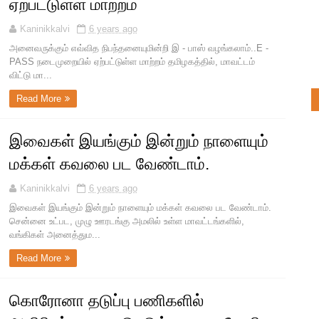
ஏற்பட்டுள்ள மாற்றம்
Kaninikkalvi
6 years ago
அனைவருக்கும் எவ்வித நிபந்தனையுமின்றி இ - பாஸ் வழங்கலாம்..E -
PASS நடைமுறையில் ஏற்பட்டுள்ள மாற்றம் தமிழகத்தில், மாவட்டம்
விட்டு மா...
Read More
இவைகள் இயங்கும் இன்றும் நாளையும்
மக்கள் கவலை பட வேண்டாம்.
Kaninikkalvi
6 years ago
இவைகள் இயங்கும் இன்றும் நாளையும் மக்கள் கவலை பட வேண்டாம்.
சென்னை உட்பட, முழு ஊரடங்கு அமலில் உள்ள மாவட்டங்களில்,
வங்கிகள் அனைத்தும...
Read More
கொரோனா தடுப்பு பணிகளில்