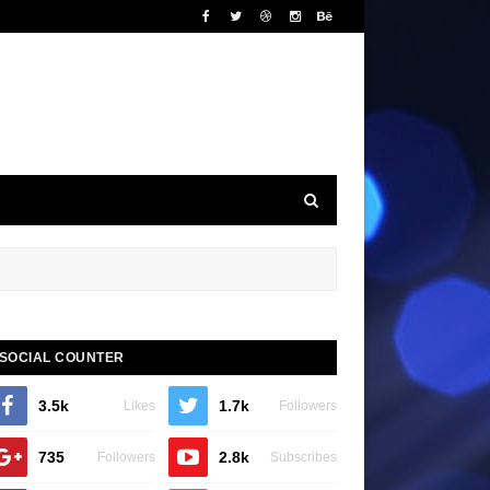
SOCIAL COUNTER
3.5k
1.7k
Likes
Followers
735
2.8k
Followers
Subscribes