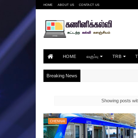
HOME
ABOUT US
CONTACT US
HOME
வகுப்பு
TRB
Breaking News
Showing posts wit
CHENNAI