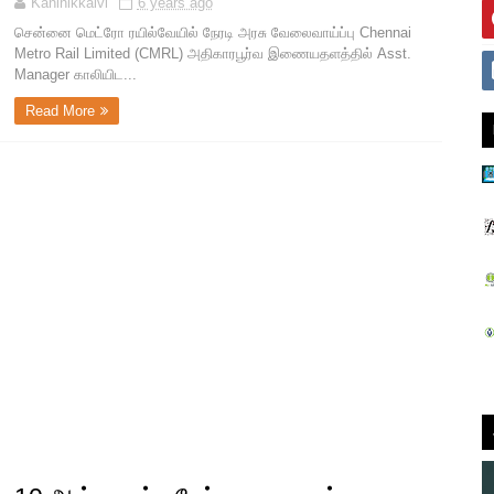
Kaninikkalvi
6 years ago
சென்னை மெட்ரோ ரயில்வேயில் நேரடி அரசு வேலைவாய்ப்பு Chennai
Metro Rail Limited (CMRL) அதிகாரபூர்வ இணையதளத்தில் Asst.
Manager காலியிட...
Read More